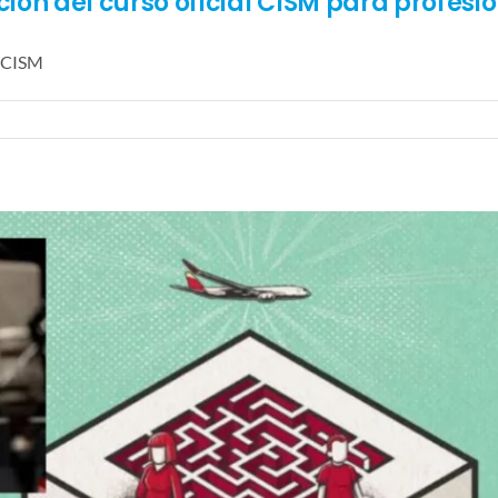
ón del curso oficial CISM para profesio
l CISM