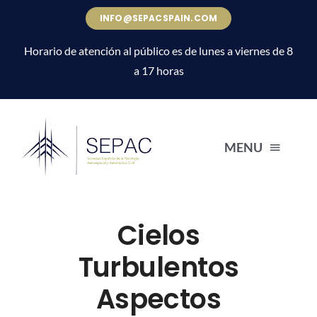
Saltar
INFO@SEPACSPAIN.COM
al
contenido
Horario de atención al público es de lunes a viernes de 8
a 17 horas
MENU
INICIO
Cielos
NOSOTROS
Turbulentos
Aspectos
FAQ